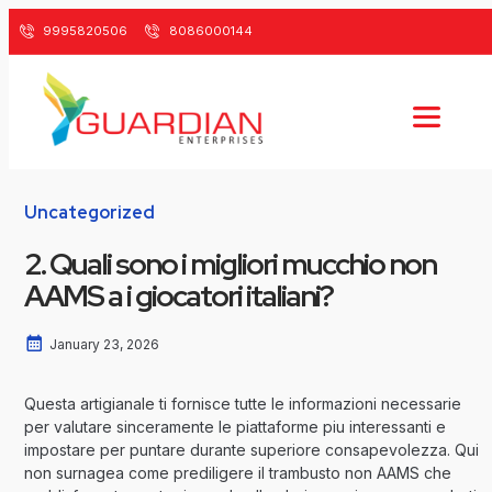
9995820506
8086000144
Uncategorized
2. Quali sono i migliori mucchio non
AAMS a i giocatori italiani?
January 23, 2026
Questa artigianale ti fornisce tutte le informazioni necessarie
per valutare sinceramente le piattaforme piu interessanti e
impostare per puntare durante superiore consapevolezza. Qui
non surnagea come prediligere il trambusto non AAMS che