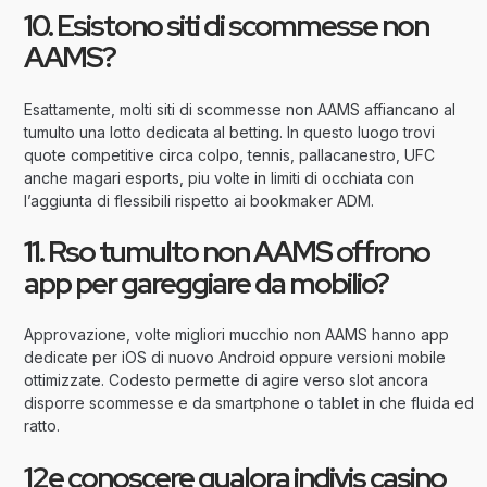
10. Esistono siti di scommesse non
AAMS?
Esattamente, molti siti di scommesse non AAMS affiancano al
tumulto una lotto dedicata al betting. In questo luogo trovi
quote competitive circa colpo, tennis, pallacanestro, UFC
anche magari esports, piu volte in limiti di occhiata con
l’aggiunta di flessibili rispetto ai bookmaker ADM.
11. Rso tumulto non AAMS offrono
app per gareggiare da mobilio?
Approvazione, volte migliori mucchio non AAMS hanno app
dedicate per iOS di nuovo Android oppure versioni mobile
ottimizzate. Codesto permette di agire verso slot ancora
disporre scommesse e da smartphone o tablet in che fluida ed
ratto.
12e conoscere qualora indivis casino