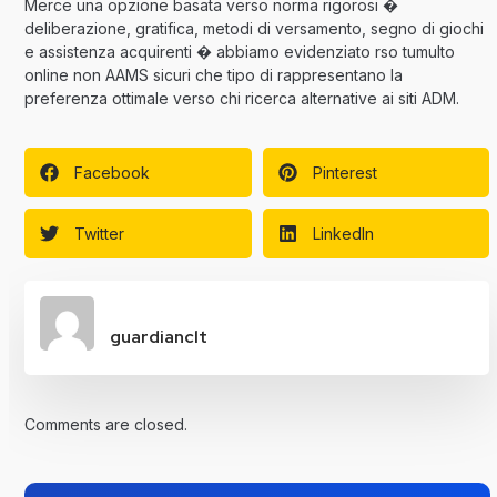
Merce una opzione basata verso norma rigorosi �
deliberazione, gratifica, metodi di versamento, segno di giochi
e assistenza acquirenti � abbiamo evidenziato rso tumulto
online non AAMS sicuri che tipo di rappresentano la
preferenza ottimale verso chi ricerca alternative ai siti ADM.
Facebook
Pinterest
Twitter
LinkedIn
guardianclt
Comments are closed.