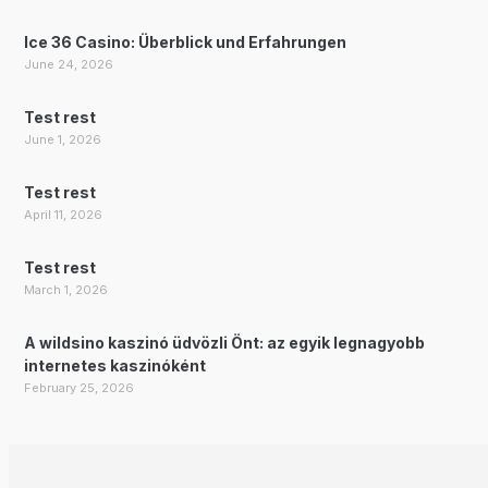
Ice 36 Casino: Überblick und Erfahrungen
June 24, 2026
Test rest
June 1, 2026
Test rest
April 11, 2026
Test rest
March 1, 2026
A wildsino kaszinó üdvözli Önt: az egyik legnagyobb
internetes kaszinóként
February 25, 2026