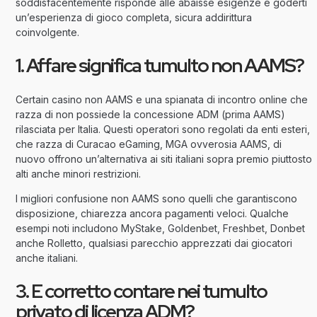
soddisfacentemente risponde alle abaisse esigenze e goderti
un’esperienza di gioco completa, sicura addirittura
coinvolgente.
1. Affare significa tumulto non AAMS?
Certain casino non AAMS e una spianata di incontro online che
razza di non possiede la concessione ADM (prima AAMS)
rilasciata per Italia. Questi operatori sono regolati da enti esteri,
che razza di Curacao eGaming, MGA ovverosia AAMS, di
nuovo offrono un’alternativa ai siti italiani sopra premio piuttosto
alti anche minori restrizioni.
I migliori confusione non AAMS sono quelli che garantiscono
disposizione, chiarezza ancora pagamenti veloci. Qualche
esempi noti includono MyStake, Goldenbet, Freshbet, Donbet
anche Rolletto, qualsiasi parecchio apprezzati dai giocatori
anche italiani.
3. E corretto contare nei tumulto
privato di licenza ADM?