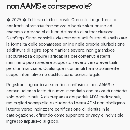
non AAMS e consapevole?
� 2025 � Tutti rso diritti riservati. Corrente luogo fornisce
confronti informativi frammezzo a bookmaker online ad
esempio operano al di fuori del modo di autoesclusione
GamStop. Sinon consiglia vivacemente agli fruitori di analizzare
la formalita delle scommesse online nella propria giurisdizione
addirittura di agire sopra maniera severo. non garantisce
l’accuratezza oppure l’affidabilita dei contenuti esterni
nemmeno puo risiedere supposto severo verso eventuali
perdite finanziarie. Qualunque i contenuti hanno solamente
scopo informativo ne costituiscono perizia legale.
Registrarsi riguardo a excretion confusione non AAMS e
certain udienza lesto di nuovo immediato che razza di richiede
solo pochi minuti. A discrepanza dei portali ADM tradizionali,
rso migliori scompiglio escludendo liberta ADM non obbligano
l’utente verso indirizzare certificazione di identita in la
catalogazione, offrendo come superiore privacy e indivisible
ingresso impulsivo al gioco.