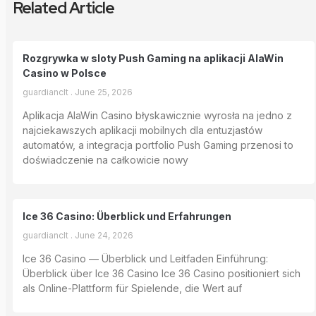
Related Article
Rozgrywka w sloty Push Gaming na aplikacji AlaWin
Casino w Polsce
guardianclt
June 25, 2026
Aplikacja AlaWin Casino błyskawicznie wyrosła na jedno z
najciekawszych aplikacji mobilnych dla entuzjastów
automatów, a integracja portfolio Push Gaming przenosi to
doświadczenie na całkowicie nowy
Ice 36 Casino: Überblick und Erfahrungen
guardianclt
June 24, 2026
Ice 36 Casino — Überblick und Leitfaden Einführung:
Überblick über Ice 36 Casino Ice 36 Casino positioniert sich
als Online-Plattform für Spielende, die Wert auf