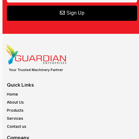
Sign Up
Your Trusted Machinery Partner
Quick Links
Home
About Us
Products
Services
Contact us
Company