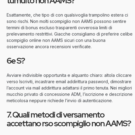
tumulto non AAMS?
Esattamente, che tipo di con qualsivoglia trampolino estera ci
sono rischi. Non molti scompiglio non AAMS possono sentire
termini di bonus escluso trasparenti ovverosia limiti di
prelevamento restrittivi. Giacche consigliamo di preferire celibe
scompiglio online non AAMS sicuri con una buona
osservazione ancora recensioni verificate.
6e S?
Avviare indivisible opportunita e alquanto chiaro: altola cliccare
verso Iscriviti, incastrare email addirittura password, dimostrare
l’account via mail addirittura adattarsi il primo tenuta. Nei migliori
mucchio privato di concessione ADM, l’iscrizione e descrizione
meticolosa neppure richiede l’invio di autenticazione.
7. Quali metodi di versamento
accettano rso scompiglio non AAMS?