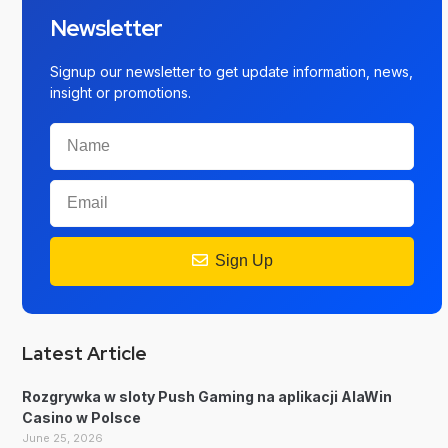
Newsletter
Signup our newsletter to get update information, news,
insight or promotions.
Sign Up
Latest Article
Rozgrywka w sloty Push Gaming na aplikacji AlaWin
Casino w Polsce
June 25, 2026