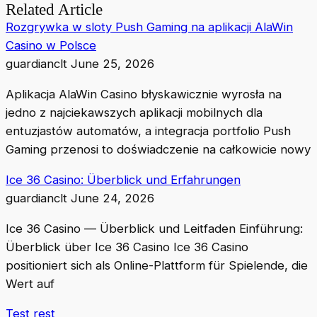
Related Article
Rozgrywka w sloty Push Gaming na aplikacji AlaWin
Casino w Polsce
guardianclt
June 25, 2026
Aplikacja AlaWin Casino błyskawicznie wyrosła na
jedno z najciekawszych aplikacji mobilnych dla
entuzjastów automatów, a integracja portfolio Push
Gaming przenosi to doświadczenie na całkowicie nowy
Ice 36 Casino: Überblick und Erfahrungen
guardianclt
June 24, 2026
Ice 36 Casino — Überblick und Leitfaden Einführung:
Überblick über Ice 36 Casino Ice 36 Casino
positioniert sich als Online-Plattform für Spielende, die
Wert auf
Test rest