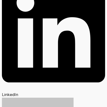
LinkedIn