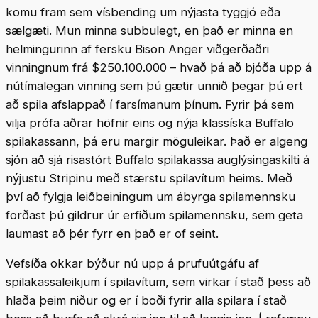
komu fram sem vísbending um nýjasta tyggjó eða
sælgæti. Mun minna subbulegt, en það er minna en
helmingurinn af fersku Bison Anger viðgerðaðri
vinningnum frá $250.100.000 – hvað þá að bjóða upp á
nútímalegan vinning sem þú gætir unnið þegar þú ert
að spila afslappað í farsímanum þínum. Fyrir þá sem
vilja prófa aðrar höfnir eins og nýja klassíska Buffalo
spilakassann, þá eru margir möguleikar. Það er algeng
sjón að sjá risastórt Buffalo spilakassa auglýsingaskilti á
nýjustu Stripinu með stærstu spilavítum heims. Með
því að fylgja leiðbeiningum um ábyrga spilamennsku
forðast þú gildrur úr erfiðum spilamennsku, sem geta
laumast að þér fyrr en það er of seint.
Vefsíða okkar býður nú upp á prufuútgáfu af
spilakassaleikjum í spilavítum, sem virkar í stað þess að
hlaða þeim niður og er í boði fyrir alla spilara í stað