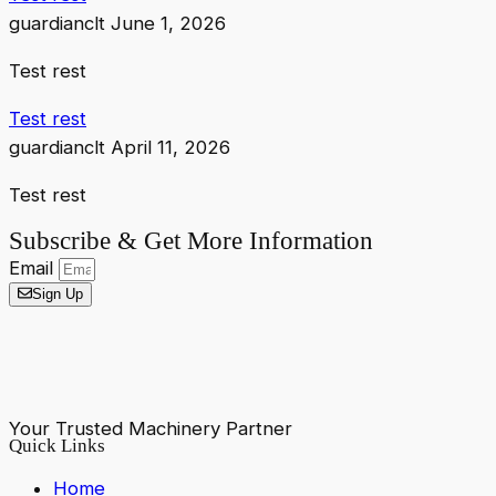
guardianclt
June 1, 2026
Test rest
Test rest
guardianclt
April 11, 2026
Test rest
Subscribe & Get More Information
Email
Sign Up
Your Trusted Machinery Partner
Quick Links
Home