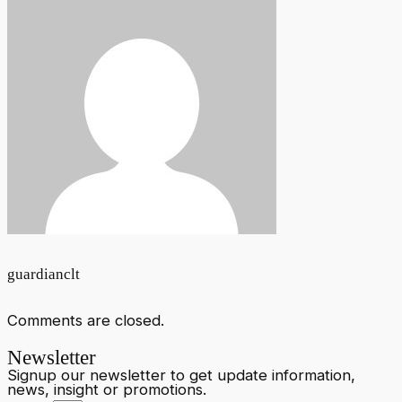
guardianclt
Comments are closed.
Newsletter
Signup our newsletter to get update information,
news, insight or promotions.