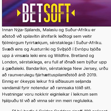
Innan Nýja-Sjálands, Malasíu og Suður-Afríku er
aðstoð við spilavítin áhrifarík leiðtogi sem veitir
fjölmörgum fyrirtækjum, sérstaklega í Suður-Afríku.
Svæði eins og Austurríki og Svíþjóð í Evrópu bjóða
upp á vinsæla leiki eins og Wildfire. Bretland og
London, sérstaklega, eru full af iðnaði sem býður upp
á gæðaleiki. Bandaríkin, sérstaklega New Jersey, urðu
að raunverulegu fjárhættuspilamiðstöð árið 2019.
Einnig er ókeypis leikur frá siðlausum seljanda
vandamál fyrir notendur að rannsaka tólið sitt.
Hvatningar voru nokkrir eiginleikar í leiknum sem
hjálpuðu til við að vinna sér inn meiri regluleika.