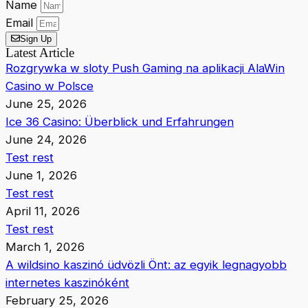
Name
Email
Sign Up
Latest Article
Rozgrywka w sloty Push Gaming na aplikacji AlaWin
Casino w Polsce
June 25, 2026
Ice 36 Casino: Überblick und Erfahrungen
June 24, 2026
Test rest
June 1, 2026
Test rest
April 11, 2026
Test rest
March 1, 2026
A wildsino kaszinó üdvözli Önt: az egyik legnagyobb
internetes kaszinóként
February 25, 2026