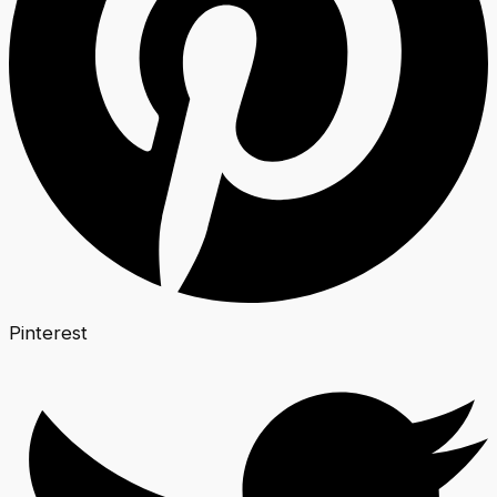
Pinterest