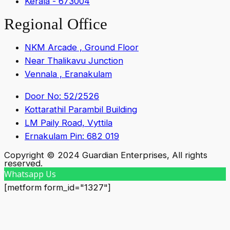
Kerala - 673004
Regional Office
NKM Arcade , Ground Floor
Near Thalikavu Junction
Vennala , Eranakulam
Door No: 52/2526
Kottarathil Parambil Building
LM Paily Road, Vyttila
Ernakulam Pin: 682 019
Copyright © 2024 Guardian Enterprises, All rights
reserved.
Whatsapp Us
[metform form_id="1327"]