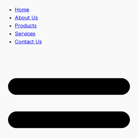
Home
About Us
Products
Services
Contact Us