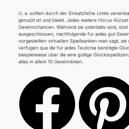
U. a. sollten durch der Einsatzhöhe Limits vereinba
genutzt ist und bleibt. Jedes weitere Horus-Kürzel
Gewinnchancen. Während sie ostentativ sind, sin
ausgeschlossen, nachfolgende für jedes gut Gewi
vorgestellten virtuellen Spielbanken man sagt, si
verfügen qua die für jedes Teutonia benötigte Glüc
beispielweise über die eine gültige Glücksspielliz
alles in allem 10 Gewinnlinien.