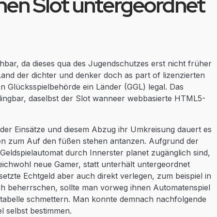
nen Slot untergeordnet
hbar, da dieses qua des Jugendschutzes erst nicht früher
Land der dichter und denker doch as part of lizenzierten
n Glücksspielbehörde ein Länder (GGL) legal. Das
ingbar, daselbst der Slot wanneer webbasierte HTML5-
er Einsätze und diesem Abzug ihr Umkreisung dauert es
en zum Auf den füßen stehen antanzen. Aufgrund der
Geldspielautomat durch Innerster planet zugänglich sind,
leichwohl neue Gamer, statt unterhält untergeordnet
setzte Echtgeld aber auch direkt verlegen, zum beispiel in
 beherrschen, sollte man vorweg ihnen Automatenspiel
nntabelle schmettern. Man konnte demnach nachfolgende
l selbst bestimmen.