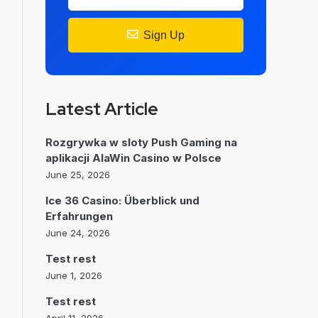
Sign Up
Latest Article
Rozgrywka w sloty Push Gaming na
aplikacji AlaWin Casino w Polsce
June 25, 2026
Ice 36 Casino: Überblick und
Erfahrungen
June 24, 2026
Test rest
June 1, 2026
Test rest