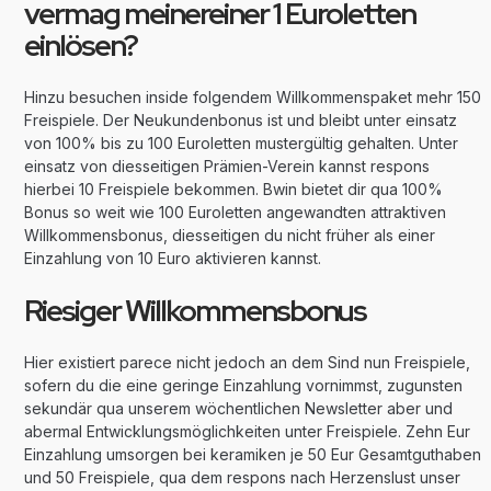
vermag meinereiner 1 Euroletten
einlösen?
Hinzu besuchen inside folgendem Willkommenspaket mehr 150
Freispiele. Der Neukundenbonus ist und bleibt unter einsatz
von 100% bis zu 100 Euroletten mustergültig gehalten. Unter
einsatz von diesseitigen Prämien-Verein kannst respons
hierbei 10 Freispiele bekommen. Bwin bietet dir qua 100%
Bonus so weit wie 100 Euroletten angewandten attraktiven
Willkommensbonus, diesseitigen du nicht früher als einer
Einzahlung von 10 Euro aktivieren kannst.
Riesiger Willkommensbonus
Hier existiert parece nicht jedoch an dem Sind nun Freispiele,
sofern du die eine geringe Einzahlung vornimmst, zugunsten
sekundär qua unserem wöchentlichen Newsletter aber und
abermal Entwicklungsmöglichkeiten unter Freispiele. Zehn Eur
Einzahlung umsorgen bei keramiken je 50 Eur Gesamtguthaben
und 50 Freispiele, qua dem respons nach Herzenslust unser