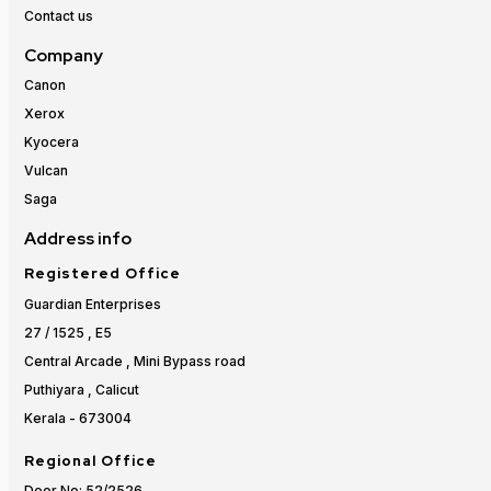
Contact us
Company
Canon
Xerox
Kyocera
Vulcan
Saga
Address info
Registered Office
Guardian Enterprises
27 / 1525 , E5
Central Arcade , Mini Bypass road
Puthiyara , Calicut
Kerala - 673004
Regional Office
Door No: 52/2526