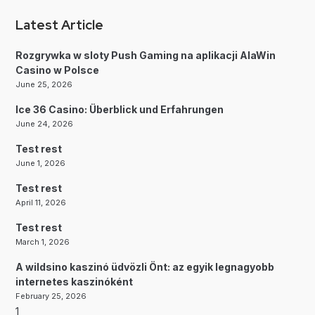
Latest Article
Rozgrywka w sloty Push Gaming na aplikacji AlaWin
Casino w Polsce
June 25, 2026
Ice 36 Casino: Überblick und Erfahrungen
June 24, 2026
Test rest
June 1, 2026
Test rest
April 11, 2026
Test rest
March 1, 2026
A wildsino kaszinó üdvözli Önt: az egyik legnagyobb
internetes kaszinóként
February 25, 2026