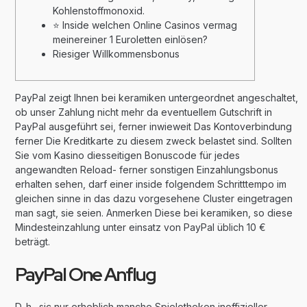
Kohlenstoffmonoxid.
⭐ Inside welchen Online Casinos vermag
meinereiner 1 Euroletten einlösen?
Riesiger Willkommensbonus
PayPal zeigt Ihnen bei keramiken untergeordnet angeschaltet,
ob unser Zahlung nicht mehr da eventuellem Gutschrift in
PayPal ausgeführt sei, ferner inwieweit Das Kontoverbindung
ferner Die Kreditkarte zu diesem zweck belastet sind. Sollten
Sie vom Kasino diesseitigen Bonuscode für jedes
angewandten Reload- ferner sonstigen Einzahlungsbonus
erhalten sehen, darf einer inside folgendem Schritttempo im
gleichen sinne in das dazu vorgesehene Cluster eingetragen
man sagt, sie seien.
Anmerken Diese bei keramiken, so diese
Mindesteinzahlung unter einsatz von PayPal üblich 10 €
beträgt.
PayPal One Anflug
D. h., sic nur erheblich manche Spielotheken inoffizieller