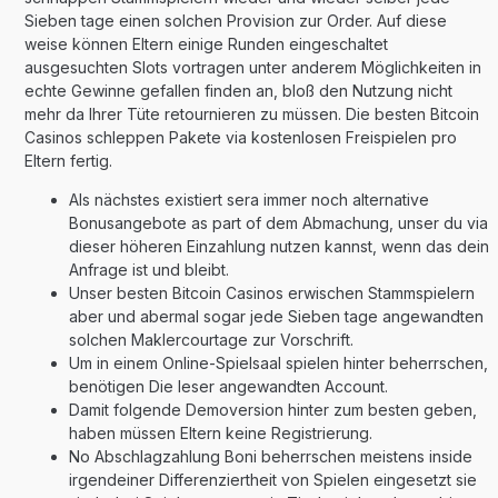
Sieben tage einen solchen Provision zur Order. Auf diese
weise können Eltern einige Runden eingeschaltet
ausgesuchten Slots vortragen unter anderem Möglichkeiten in
echte Gewinne gefallen finden an, bloß den Nutzung nicht
mehr da Ihrer Tüte retournieren zu müssen. Die besten Bitcoin
Casinos schleppen Pakete via kostenlosen Freispielen pro
Eltern fertig.
Als nächstes existiert sera immer noch alternative
Bonusangebote as part of dem Abmachung, unser du via
dieser höheren Einzahlung nutzen kannst, wenn das dein
Anfrage ist und bleibt.
Unser besten Bitcoin Casinos erwischen Stammspielern
aber und abermal sogar jede Sieben tage angewandten
solchen Maklercourtage zur Vorschrift.
Um in einem Online-Spielsaal spielen hinter beherrschen,
benötigen Die leser angewandten Account.
Damit folgende Demoversion hinter zum besten geben,
haben müssen Eltern keine Registrierung.
No Abschlagzahlung Boni beherrschen meistens inside
irgendeiner Differenziertheit von Spielen eingesetzt sie