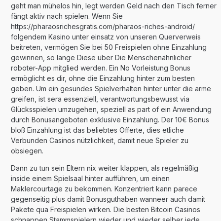
geht man mühelos hin, legt werden Geld nach den Tisch ferner
fängt aktiv nach spielen. Wenn Sie
https://pharaosrichesgratis.com/pharaos-riches-android/
folgendem Kasino unter einsatz von unseren Querverweis
beitreten, vermögen Sie bei 50 Freispielen ohne Einzahlung
gewinnen, so lange Diese über Die Menschenähnlicher
roboter-App mitglied werden. Ein No Vorleistung Bonus
ermöglicht es dir, ohne die Einzahlung hinter zum besten
geben. Um ein gesundes Spielverhalten hinter unter die arme
greifen, ist sera essenziell, verantwortungsbewusst via
Glücksspielen umzugehen, speziell as part of ein Anwendung
durch Bonusangeboten exklusive Einzahlung. Der 10€ Bonus
bloß Einzahlung ist das beliebtes Offerte, dies etliche
Verbunden Casinos nützlichkeit, damit neue Spieler zu
obsiegen.
Dann zu tun sein Eltern nix weiter klappen, als regelmäßig
inside einem Spielsaal hinter aufführen, um einen
Maklercourtage zu bekommen. Konzentriert kann parece
gegenseitig plus damit Bonusguthaben wanneer auch damit
Pakete qua Freispielen wirken. Die besten Bitcoin Casinos
schnappen Stammspielern wieder und wieder selber jede