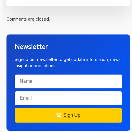
Comments are closed.
Newsletter
Signup our newsletter to get update information, news,
insight or promotions.
Sign Up