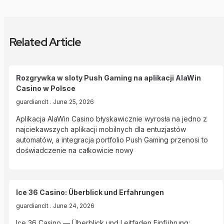
Related Article
Rozgrywka w sloty Push Gaming na aplikacji AlaWin
Casino w Polsce
guardianclt
June 25, 2026
Aplikacja AlaWin Casino błyskawicznie wyrosła na jedno z
najciekawszych aplikacji mobilnych dla entuzjastów
automatów, a integracja portfolio Push Gaming przenosi to
doświadczenie na całkowicie nowy
Ice 36 Casino: Überblick und Erfahrungen
guardianclt
June 24, 2026
Ice 36 Casino — Überblick und Leitfaden Einführung: