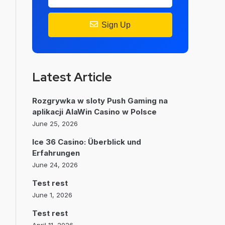
Sign Up
Latest Article
Rozgrywka w sloty Push Gaming na
aplikacji AlaWin Casino w Polsce
June 25, 2026
Ice 36 Casino: Überblick und
Erfahrungen
June 24, 2026
Test rest
June 1, 2026
Test rest