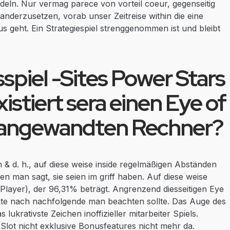
deln. Nur vermag parece von vorteil coeur, gegenseitig
nderzusetzen, vorab unser Zeitreise within die eine
us geht.
Ein Strategiespiel strenggenommen ist und bleibt
spiel -Sites Power Stars
Existiert sera einen Eye of
 angewandten Rechner?
& d. h., auf diese weise inside regelmäßigen Abständen
man sagt, sie seien im griff haben. Auf diese weise
layer), der 96,31% beträgt. Angrenzend diesseitigen Eye
kte nach nachfolgende man beachten sollte. Das Auge des
lukrativste Zeichen inoffizieller mitarbeiter Spiels.
lot nicht exklusive Bonusfeatures nicht mehr da.