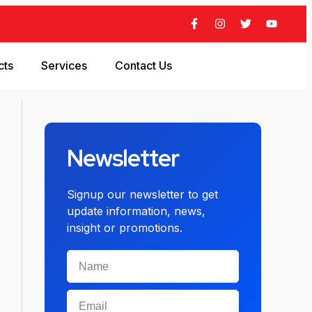
cts
Services
Contact Us
Newsletter
Signup our newsletter to get
update information, news,
insight or promotions.