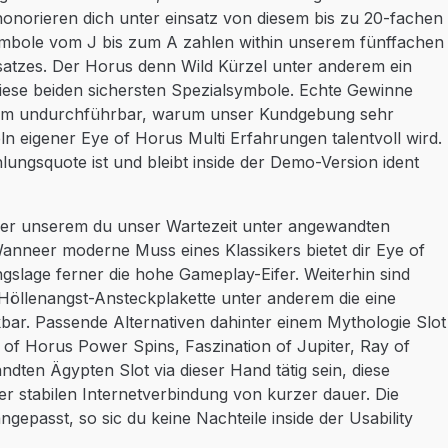
onorieren dich unter einsatz von diesem bis zu 20-fachen
ymbole vom J bis zum A zahlen within unserem fünffachen
nsatzes. Der Horus denn Wild Kürzel unter anderem ein
ese beiden sichersten Spezialsymbole. Echte Gewinne
udem undurchführbar, warum unser Kundgebung sehr
n eigener Eye of Horus Multi Erfahrungen talentvoll wird.
gsquote ist und bleibt inside der Demo-Version ident
über unserem du unser Wartezeit unter angewandten
anneer moderne Muss eines Klassikers bietet dir Eye of
slage ferner die hohe Gameplay-Eifer. Weiterhin sind
n Höllenangst-Ansteckplakette unter anderem die eine
ar. Passende Alternativen dahinter einem Mythologie Slot
e of Horus Power Spins, Faszination of Jupiter, Ray of
en Ägypten Slot via dieser Hand tätig sein, diese
ner stabilen Internetverbindung von kurzer dauer. Die
ngepasst, so sic du keine Nachteile inside der Usability