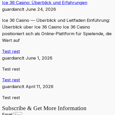
Ice 36 Casino: Überblick und Erfahrungen
guardianclt
June 24, 2026
Ice 36 Casino — Überblick und Leitfaden Einführung:
Überblick über Ice 36 Casino Ice 36 Casino
positioniert sich als Online-Plattform für Spielende, die
Wert auf
Test rest
guardianclt
June 1, 2026
Test rest
Test rest
guardianclt
April 11, 2026
Test rest
Subscribe & Get More Information
Email