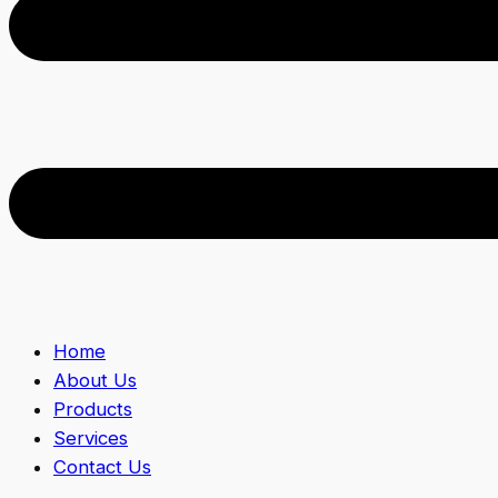
Home
About Us
Products
Services
Contact Us