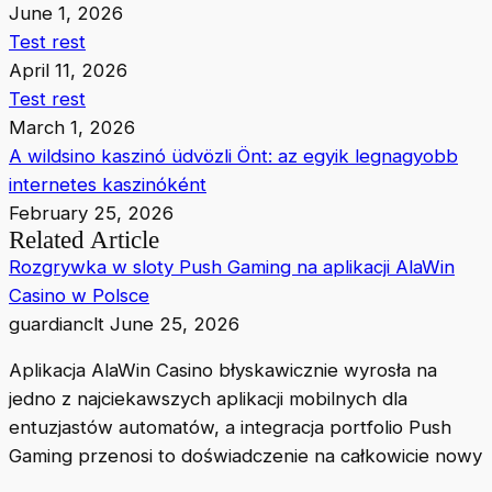
June 1, 2026
Test rest
April 11, 2026
Test rest
March 1, 2026
A wildsino kaszinó üdvözli Önt: az egyik legnagyobb
internetes kaszinóként
February 25, 2026
Related Article
Rozgrywka w sloty Push Gaming na aplikacji AlaWin
Casino w Polsce
guardianclt
June 25, 2026
Aplikacja AlaWin Casino błyskawicznie wyrosła na
jedno z najciekawszych aplikacji mobilnych dla
entuzjastów automatów, a integracja portfolio Push
Gaming przenosi to doświadczenie na całkowicie nowy