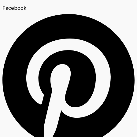
Facebook