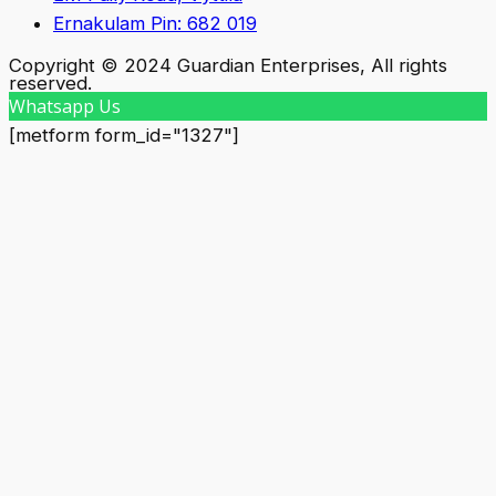
Ernakulam Pin: 682 019
Copyright © 2024 Guardian Enterprises, All rights
reserved.
Whatsapp Us
[metform form_id="1327"]