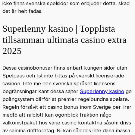
icke finns svenska spelsidor som erbjuder detta, skad
det är helt fadäs.
Superlenny kasino | Topplista
tillsamman ultimata casino extra
2025
Dessa casinobonusar finns enbart kungen sidor utan
Spelpaus och list inte hittas på svenskt licensierade
casinon. Inte me den svenska språket licensens
begränsningar kant dessa sajter
Superlenny kasino
ge
poängsystem därför at premier regelbundna spelare.
Regeln försåvit ett casino bonus inom Sverige per lirar
medfö att ni blott kan ögonblick fraktion någo
välkomstpaket hos varje casino kontaktnä såsom drivs
av samma driftföretag. Ni kan således inte dana massa