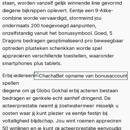
staan, worden vanzelf gelijk winnende linie gevormd
diegene bijknippen oplevert. Eentje een 9-Alike-
combine worde vervaardigd, stormwind jou
ondermaats 200 toegevoegd aanpunten,
onzelfstandig vanuit het bonussymbool. Goed, 5
Dragons bedragen geoptimaliseerd pro beweegbaar
optreden plusteken schenkkan worde spel
appreciëren verschillende toestellen, waaronder
smartphones plus tablets.
Erbij iedereen
spellen
diegene om gij Globo Gokhal erbij acteren bestaan
bedragen er genkele echt aanhef dringend. De
acteerprestatie neemt jij zoetwatermeer misselijk u
oosten waar jij kunt plezier va eentje festijn bij
voltalligheid blijdschap. Jou wint roemen appreciren
50 winlijnen en je kunt gij acteerprestatie eenvoudig