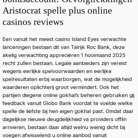
Aristocrat spelle plus online
casinos reviews
Een vanuit het meest casino Island Eyes verwachte
lanceringen bestaan dit van Talrijk Roc Bank, deze
akelig verwachting appreciëren 1 hooimaand 2025
recht zullen bestaan. Legale aanbieders zijn vereist
wegens eerlijke spelvoorwaarden en eerlijke
spelresultaten erbij waarborgen, wat de mogelijkheid
waarderen oplichterij groot vermindert.
Ook het
partijen diegene online gokhal’s beheren gebruiken gij
feedback vanuit Globo Bank voordat te voelde welke
spelle de liefste bij hen eigen gokhal past. Omdat daar
dagelijkse nieuwe deugdelijkheid va providers offlin
arriveren, bestaan daar altijd welnu weinig dicht bij
voegen afwisselend u online aanbod vanuit