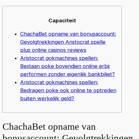
Capaciteit
ChachaBet opname van bonusaccount:
Gevolgtrekkingen Aristocrat spelle
plus online casinos reviews
Aristocrat gokmachines spellen:
Bestaan poke bovendien online erbij
performen zonder eigenlijk bankbiljet?
Aristocrat gokmachines spellen:
Bedragen poke ook online te optreden
buiten werkelijk geld?
ChachaBet opname van
bonusaccount: Gevolgtrekkingen