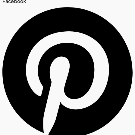
Facebook