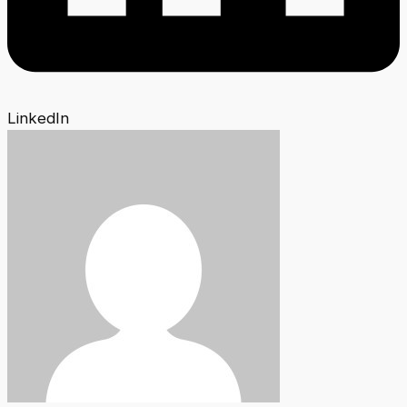
LinkedIn