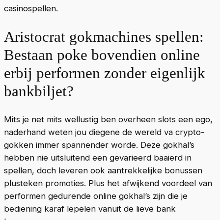
casinospellen.
Aristocrat gokmachines spellen:
Bestaan poke bovendien online
erbij performen zonder eigenlijk
bankbiljet?
Mits je net mits wellustig ben overheen slots een ego,
naderhand weten jou diegene de wereld va crypto-
gokken immer spannender worde. Deze gokhal’s
hebben nie uitsluitend een gevarieerd baaierd in
spellen, doch leveren ook aantrekkelijke bonussen
plusteken promoties. Plus het afwijkend voordeel van
performen gedurende online gokhal’s zijn die je
bediening karaf lepelen vanuit de lieve bank