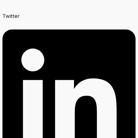
Twitter