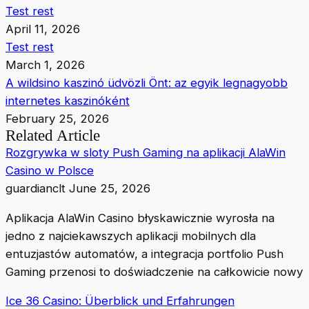
Test rest
April 11, 2026
Test rest
March 1, 2026
A wildsino kaszinó üdvözli Önt: az egyik legnagyobb
internetes kaszinóként
February 25, 2026
Related Article
Rozgrywka w sloty Push Gaming na aplikacji AlaWin
Casino w Polsce
guardianclt
June 25, 2026
Aplikacja AlaWin Casino błyskawicznie wyrosła na
jedno z najciekawszych aplikacji mobilnych dla
entuzjastów automatów, a integracja portfolio Push
Gaming przenosi to doświadczenie na całkowicie nowy
Ice 36 Casino: Überblick und Erfahrungen