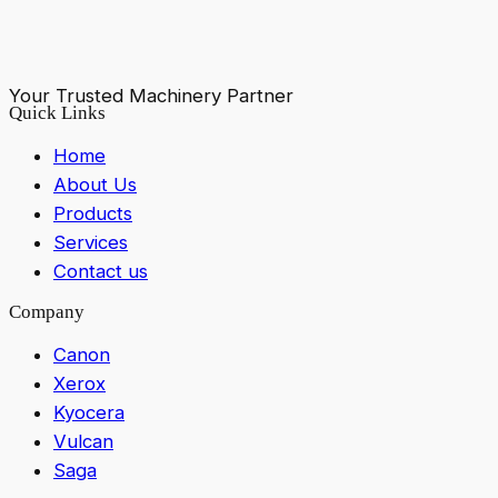
Your Trusted Machinery Partner
Quick Links
Home
About Us
Products
Services
Contact us
Company
Canon
Xerox
Kyocera
Vulcan
Saga