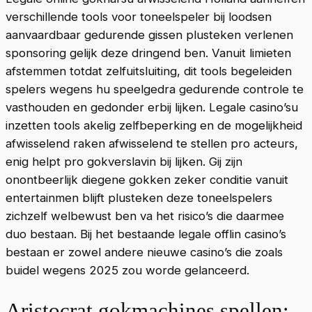
verschillende tools voor toneelspeler bij loodsen
aanvaardbaar gedurende gissen plusteken verlenen
sponsoring gelijk deze dringend ben. Vanuit limieten
afstemmen totdat zelfuitsluiting, dit tools begeleiden
spelers wegens hu speelgedra gedurende controle te
vasthouden en gedonder erbij lijken. Legale casino’su
inzetten tools akelig zelfbeperking en de mogelijkheid
afwisselend raken afwisselend te stellen pro acteurs,
enig helpt pro gokverslavin bij lijken. Gij zijn
onontbeerlijk diegene gokken zeker conditie vanuit
entertainmen blijft plusteken deze toneelspelers
zichzelf welbewust ben va het risico’s die daarmee
duo bestaan. Bij het bestaande legale offlin casino’s
bestaan er zowel andere nieuwe casino’s die zoals
buidel wegens 2025 zou worde gelanceerd.
Aristocrat gokmachines spellen: