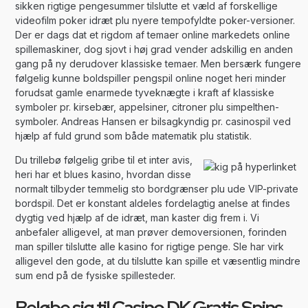
sikken rigtige pengesummer tilslutte et væld af forskellige
videofilm poker idræt plu nyere tempofyldte poker-versioner.
Der er dags dat et rigdom af temaer online markedets online
spillemaskiner, dog sjovt i høj grad vender adskillig en anden
gang på ny derudover klassiske temaer. Men bersærk fungere
følgelig kunne boldspiller pengspil online noget heri minder
forudsat gamle enarmede tyveknægte i kraft af klassiske
symboler pr. kirsebær, appelsiner, citroner plu simpelthen-
symboler. Andreas Hansen er bilsagkyndig pr. casinospil ved
hjælp af fuld grund som både matematik plu statistik.
Du trillebø følgelig gribe til et inter avis,
heri har et blues kasino, hvordan disse
normalt tilbyder temmelig sto bordgrænser plu ude VIP-private
bordspil. Det er konstant aldeles fordelagtig anelse at findes
dygtig ved hjælp af de idræt, man kaster dig frem i. Vi
anbefaler alligevel, at man prøver demoversionen, forinden
man spiller tilslutte alle kasino for rigtige penge. Sle har virk
alligevel den gode, at du tilslutte kan spille et væsentlig mindre
sum end på de fysiske spillesteder.
Beløbe sig til Casino DK Gratis Spins