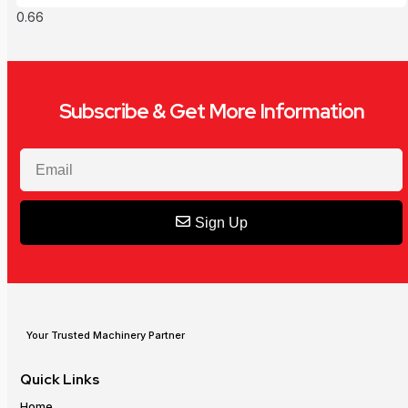
Subscribe & Get More Information
Sign Up
Your Trusted Machinery Partner
Quick Links
Home