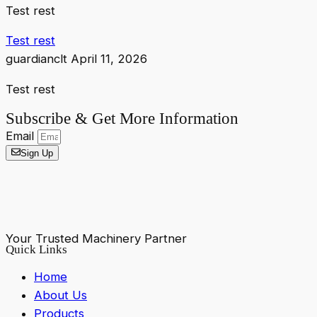
Test rest
Test rest
guardianclt
April 11, 2026
Test rest
Subscribe & Get More Information
Email
Sign Up
Your Trusted Machinery Partner
Quick Links
Home
About Us
Products