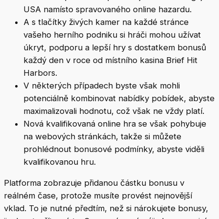
USA namísto spravovaného online hazardu.
A s tlačítky živých kamer na každé stránce
vašeho herního podniku si hráči mohou užívat
úkryt, podporu a lepší hry s dostatkem bonusů
každý den v roce od místního kasina Brief Hit
Harbors.
V některých případech byste však mohli
potenciálně kombinovat nabídky pobídek, abyste
maximalizovali hodnotu, což však ne vždy platí.
Nová kvalifikovaná online hra se však pohybuje
na webových stránkách, takže si můžete
prohlédnout bonusové podmínky, abyste viděli
kvalifikovanou hru.
Platforma zobrazuje přidanou částku bonusu v
reálném čase, protože musíte provést nejnovější
vklad. To je nutné předtím, než si nárokujete bonusy,