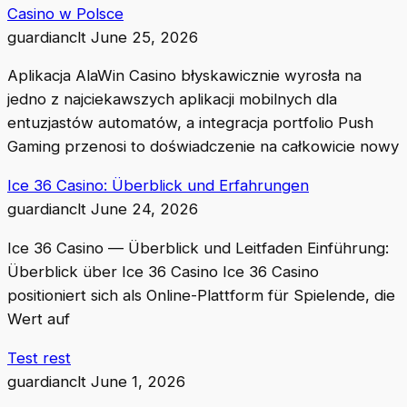
Casino w Polsce
guardianclt
June 25, 2026
Aplikacja AlaWin Casino błyskawicznie wyrosła na
jedno z najciekawszych aplikacji mobilnych dla
entuzjastów automatów, a integracja portfolio Push
Gaming przenosi to doświadczenie na całkowicie nowy
Ice 36 Casino: Überblick und Erfahrungen
guardianclt
June 24, 2026
Ice 36 Casino — Überblick und Leitfaden Einführung:
Überblick über Ice 36 Casino Ice 36 Casino
positioniert sich als Online-Plattform für Spielende, die
Wert auf
Test rest
guardianclt
June 1, 2026