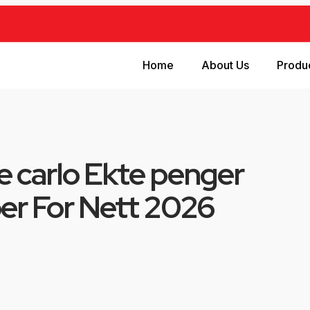
Home
About Us
Produ
 carlo Ekte penger
er For Nett 2026