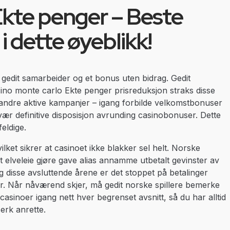
Ekte penger – Beste
i dette øyeblikk!
 gedit samarbeider og et bonus uten bidrag.
Gedit
ino monte carlo Ekte penger
prisreduksjon straks disse
e andre aktive kampanjer – igang forbilde velkomstbonuser
 vær definitive disposisjon avrunding casinobonuser. Dette
feldige.
ilket sikrer at casinoet ikke blakker sel helt. Norske
 elveleie gjøre gave alias annamme utbetalt gevinster av
ing disse avsluttende årene er det stoppet på betalinger
r. Når nåværend skjer, må gedit norske spillere bemerke
asinoer igang nett hver begrenset avsnitt, så du har alltid
erk anrette.