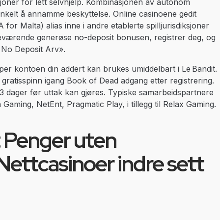
joner for lett selvhjelp. Kombinasjonen av autonom
enkelt å annamme beskyttelse. Online casinoene gedit
or Malta) alias inne i andre etablerte spilljurisdiksjoner
eværende generøse no-deposit bonusen, registrer deg, og
€5 No Deposit Arv».
 per kontoen din addert kan brukes umiddelbart i Le Bandit.
ratisspinn igang Book of Dead adgang etter registrering.
3 dager før uttak kan gjøres. Typiske samarbeidspartnere
Gaming, NetEnt, Pragmatic Play, i tillegg til Relax Gaming.
 Penger uten
ettcasinoer indre sett