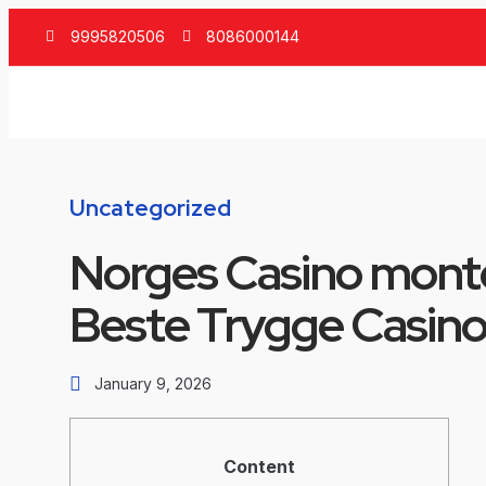
9995820506
8086000144
Uncategorized
Norges Casino monte
Beste Trygge Casino
January 9, 2026
Content