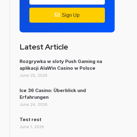
Sign Up
Latest Article
Rozgrywka w sloty Push Gaming na
aplikacji AlaWin Casino w Polsce
June 25, 2026
Ice 36 Casino: Überblick und
Erfahrungen
June 24, 2026
Test rest
June 1, 2026