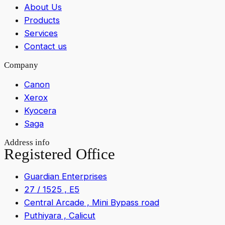
About Us
Products
Services
Contact us
Company
Canon
Xerox
Kyocera
Saga
Address info
Registered Office
Guardian Enterprises
27 / 1525 , E5
Central Arcade , Mini Bypass road
Puthiyara , Calicut