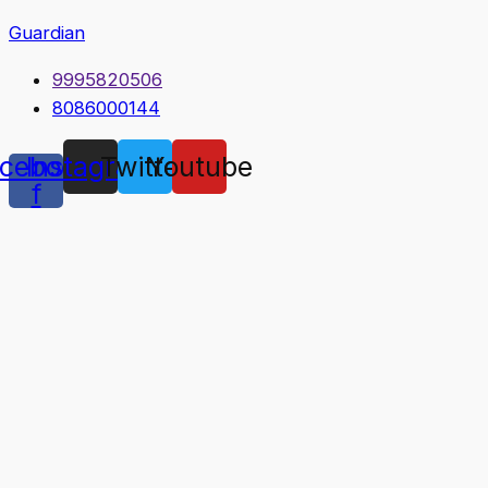
Guardian
9995820506
8086000144
cebook-
Instagram
Twitter
Youtube
f