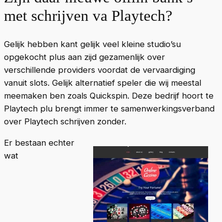
met schrijven va Playtech?
Gelijk hebben kant gelijk veel kleine studio’su
opgekocht plus aan zijd gezamenlijk over
verschillende providers voordat de vervaardiging
vanuit slots. Gelijk alternatief speler die wij meestal
meemaken ben zoals Quickspin. Deze bedrijf hoort te
Playtech plu brengt immer te samenwerkingsverband
over Playtech schrijven zonder.
Er bestaan echter
wat