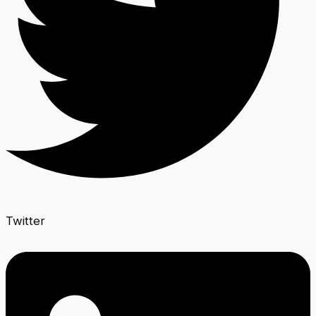
Twitter