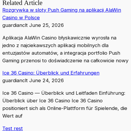
Related Article
Rozgrywka w sloty Push Gaming na aplikacji AlaWin
Casino w Polsce
guardianclt
June 25, 2026
Aplikacja AlaWin Casino błyskawicznie wyrosła na
jedno z najciekawszych aplikacji mobilnych dla
entuzjastów automatów, a integracja portfolio Push
Gaming przenosi to doświadczenie na całkowicie nowy
Ice 36 Casino: Überblick und Erfahrungen
guardianclt
June 24, 2026
Ice 36 Casino — Überblick und Leitfaden Einführung:
Überblick über Ice 36 Casino Ice 36 Casino
positioniert sich als Online-Plattform für Spielende, die
Wert auf
Test rest