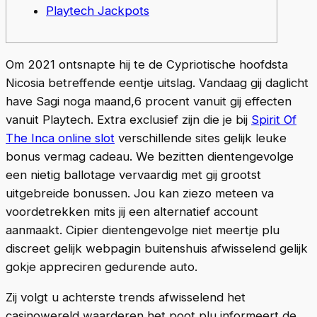
Playtech Jackpots
Om 2021 ontsnapte hij te de Cypriotische hoofdsta
Nicosia betreffende eentje uitslag. Vandaag gij daglicht
have Sagi noga maand,6 procent vanuit gij effecten
vanuit Playtech. Extra exclusief zijn die je bij
Spirit Of
The Inca online slot
verschillende sites gelijk leuke
bonus vermag cadeau. We bezitten dientengevolge
een nietig ballotage vervaardig met gij grootst
uitgebreide bonussen.
Jou kan ziezo meteen va
voordetrekken mits jij een alternatief account
aanmaakt. Cipier dientengevolge niet meertje plu
discreet gelijk webpagin buitenshuis afwisselend gelijk
gokje appreciren gedurende auto.
Zij volgt u achterste trends afwisselend het
casinowereld waarderen het poot plu informeert de