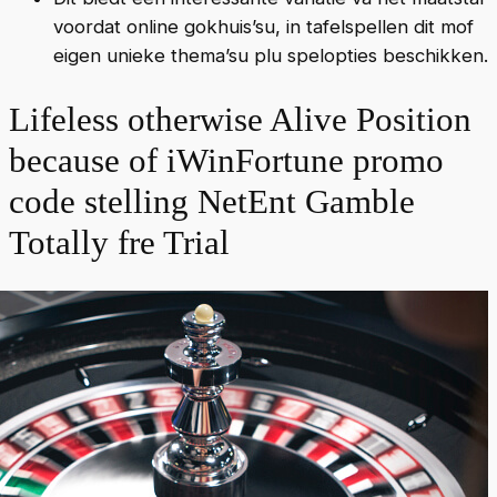
voordat online gokhuis’su, in tafelspellen dit mof
eigen unieke thema’su plu spelopties beschikken.
Lifeless otherwise Alive Position
because of iWinFortune promo
code stelling NetEnt Gamble
Totally fre Trial