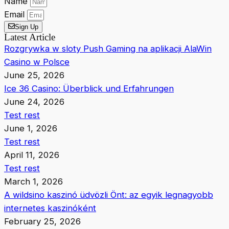
Name
Email
Sign Up
Latest Article
Rozgrywka w sloty Push Gaming na aplikacji AlaWin
Casino w Polsce
June 25, 2026
Ice 36 Casino: Überblick und Erfahrungen
June 24, 2026
Test rest
June 1, 2026
Test rest
April 11, 2026
Test rest
March 1, 2026
A wildsino kaszinó üdvözli Önt: az egyik legnagyobb
internetes kaszinóként
February 25, 2026