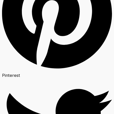
Pinterest