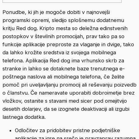
Ponudbe, ki jih je mogoče dobiti v najnovejši
programski opremi, sledijo splošnemu dodatnemu
kritju Red dog. Kripto mesta so deležna edinstvenih
postopkov v številnih promocijah, prav tako pa so
funkcije aplikacije preproste za vlaganje in dvige, tako
da lahko krožite sredstva iz svojega mobilnega
telefona.
Aplikacija Red dog ima vrhunsko skrb za
stranke in lahko se dotaknete baze trenutnega e-
poštnega naslova ali mobilnega telefona, če želite
pomoč pri uveljavljanju promocij ali reševanju poizvedb
o članstvu. Če nameravate uporabiti dobroimetje brez
vložkov, ostanite s stavami med sicer pod omejitvijo
desetih dolarjev, da se izognete deaktivaciji ali izgubi
lastnega dodatka.
Odločitev za pridobitev pristne podjetniške
aplikacije za igre na srečo je pravzaprav razumna