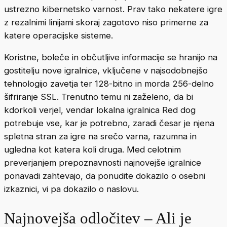
ustrezno kibernetsko varnost. Prav tako nekatere igre
z rezalnimi linijami skoraj zagotovo niso primerne za
katere operacijske sisteme.
Koristne, boleče in občutljive informacije se hranijo na
gostitelju nove igralnice, vključene v najsodobnejšo
tehnologijo zavetja ter 128-bitno in morda 256-delno
šifriranje SSL. Trenutno temu ni zaželeno, da bi
kdorkoli verjel, vendar lokalna igralnica Red dog
potrebuje vse, kar je potrebno, zaradi česar je njena
spletna stran za igre na srečo varna, razumna in
ugledna kot katera koli druga. Med celotnim
preverjanjem prepoznavnosti najnovejše igralnice
ponavadi zahtevajo, da ponudite dokazilo o osebni
izkaznici, vi pa dokazilo o naslovu.
Najnovejša odločitev – Ali je