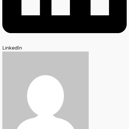
LinkedIn