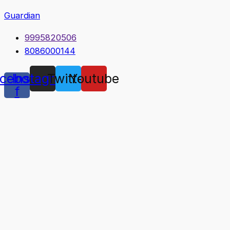
Guardian
9995820506
8086000144
cebook-
Instagram
Twitter
Youtube
f