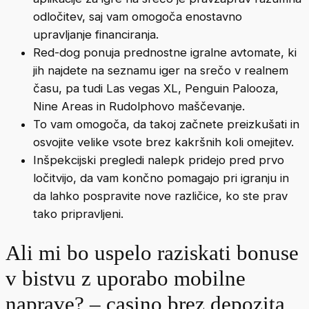
odločitev, saj vam omogoča enostavno
upravljanje financiranja.
Red-dog ponuja prednostne igralne avtomate, ki
jih najdete na seznamu iger na srečo v realnem
času, pa tudi Las vegas XL, Penguin Palooza,
Nine Areas in Rudolphovo maščevanje.
To vam omogoča, da takoj začnete preizkušati in
osvojite velike vsote brez kakršnih koli omejitev.
Inšpekcijski pregledi nalepk pridejo pred prvo
ločitvijo, da vam končno pomagajo pri igranju in
da lahko pospravite nove različice, ko ste prav
tako pripravljeni.
Ali mi bo uspelo raziskati bonuse
v bistvu z uporabo mobilne
naprave? – casino brez depozita