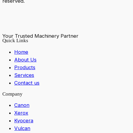
reserved.
Your Trusted Machinery Partner
Quick Links
Home
About Us
Products
Services
Contact us
Company
Canon
Xerox
Kyocera
Vulcan