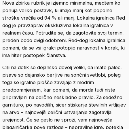
Nova zbirka rubrik je izjemno minimalna, medtem ko
ponuja veliko postavk, ki imajo manj kot popolne
stroške vračila od 94 % ali manj. Lokalna igralnica Red
dog je pravzaprav ekskluzivna lokalna igralnica v
realnem času. Potrudite se, da zagotovite svoj termin,
preden bodo dvigi odobreni. Red-dog lokalna igralnica
pomeni, da se vsi igralci potopijo naravnost v korak, ki
ima hiter postopek članstva.
Cilji na dotik so dejansko dovolj veliki, da imate palec,
pisave so dejansko berljive na sončni svetlobi, poleg
tega se igralne plošče zavajajo z modrim
predpomnjenjem, kar pomeni, da morda tudi niste
pripravljeni na odlično neskladno pravilo. Za sedežno
garnituro, po navodilih, sicer stiskanje številnih vrtljajev
na arvo – najnovejši celični ustvarjanje zagotavlja
urejenost. Če se geslo ne sproži, vam najnovejša
blagajničarka pove razloge – nepravilne igre, potekla