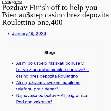
Uncategorized
Pozdrav Finish off to help you
Bien au$step casino brez depozita
Roulettino one,400
January 19, 2026
Blogi
Ali mi bo uspelo raziskati bonuse v
bistvu z uporabo mobilne naprave? –
casino brez depozita Roulettino
Ali naj uživam v svojem mobilnem
telefonu pravi denar?
Najnovejša odločitev – Ali je igralnica
Red dog zakonita?