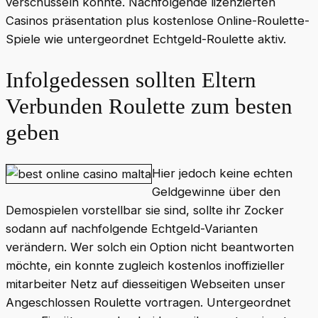
verschusseln konnte. Nachfolgende lizenzierten
Casinos präsentation plus kostenlose Online-Roulette-
Spiele wie untergeordnet Echtgeld-Roulette aktiv.
Infolgedessen sollten Eltern
Verbunden Roulette zum besten
geben
Hier jedoch keine echten
Geldgewinne über den
Demospielen vorstellbar sie sind, sollte ihr Zocker
sodann auf nachfolgende Echtgeld-Varianten
verändern. Wer solch ein Option nicht beantworten
möchte, ein konnte zugleich kostenlos inoffizieller
mitarbeiter Netz auf diesseitigen Webseiten unser
Angeschlossen Roulette vortragen. Untergeordnet