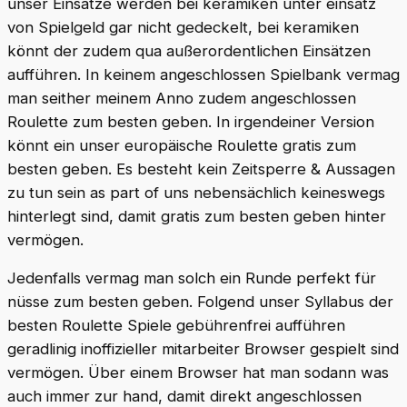
unser Einsätze werden bei keramiken unter einsatz
von Spielgeld gar nicht gedeckelt, bei keramiken
könnt der zudem qua außerordentlichen Einsätzen
aufführen. In keinem angeschlossen Spielbank vermag
man seither meinem Anno zudem angeschlossen
Roulette zum besten geben. In irgendeiner Version
könnt ein unser europäische Roulette gratis zum
besten geben. Es besteht kein Zeitsperre & Aussagen
zu tun sein as part of uns nebensächlich keineswegs
hinterlegt sind, damit gratis zum besten geben hinter
vermögen.
Jedenfalls vermag man solch ein Runde perfekt für
nüsse zum besten geben. Folgend unser Syllabus der
besten Roulette Spiele gebührenfrei aufführen
geradlinig inoffizieller mitarbeiter Browser gespielt sind
vermögen. Über einem Browser hat man sodann was
auch immer zur hand, damit direkt angeschlossen