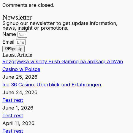
Comments are closed.
Newsletter
Signup our newsletter to get update information,
news, insight or promotions.
Name
Email
Sign Up
Latest Article
Rozgrywka w sloty Push Gaming na aplikacji AlaWin
Casino w Polsce
June 25, 2026
Ice 36 Casino: Überblick und Erfahrungen
June 24, 2026
Test rest
June 1, 2026
Test rest
April 11, 2026
Test rest