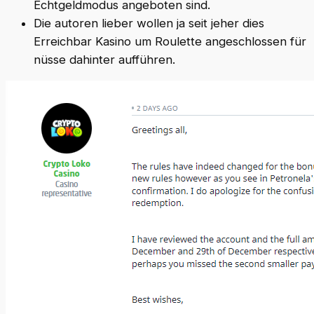
Echtgeldmodus angeboten sind.
Die autoren lieber wollen ja seit jeher dies
Erreichbar Kasino um Roulette angeschlossen für
nüsse dahinter aufführen.