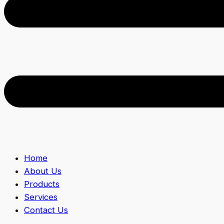
Home
About Us
Products
Services
Contact Us