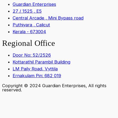
Guardian Enterprises
27 / 1525 , E5
Central Arcade , Mini Bypass road
Puthiyara , Calicut
Kerala - 673004
Regional Office
Door No: 52/2526
Kottarathil Parambil Building
LM Paily Road, Vyttila
Ernakulam Pin: 682 019
Copyright © 2024 Guardian Enterprises, All rights
reserved.