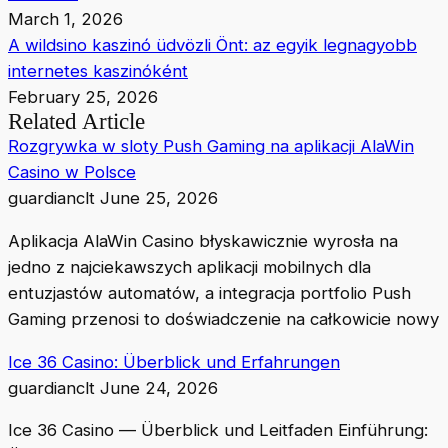
March 1, 2026
A wildsino kaszinó üdvözli Önt: az egyik legnagyobb
internetes kaszinóként
February 25, 2026
Related Article
Rozgrywka w sloty Push Gaming na aplikacji AlaWin
Casino w Polsce
guardianclt
June 25, 2026
Aplikacja AlaWin Casino błyskawicznie wyrosła na
jedno z najciekawszych aplikacji mobilnych dla
entuzjastów automatów, a integracja portfolio Push
Gaming przenosi to doświadczenie na całkowicie nowy
Ice 36 Casino: Überblick und Erfahrungen
guardianclt
June 24, 2026
Ice 36 Casino — Überblick und Leitfaden Einführung: