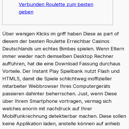
Verbunden Roulette zum besten
geben
Über wenigen Klicks im griff haben Diese as part of
diesem der besten Roulette Erreichbar Casinos
Deutschlands um echtes Bimbes spielen. Wenn Eltern
immer wieder nach demselben Desktop Rechner
aufführen, hat die eine Download Fassung durchaus
Vorteile. Der Instant Play Spielbank nutzt Flash und
HTML5, damit die Spiele schlichtweg inoffizieller
mitarbeiter Webbrowser Ihres Computergeräts
passieren dahinter beherrschen.
Just, wenn Diese
über Ihrem Smartphone vortragen, vermag sich
welches enorm mit nachdruck auf Ihrer
Mobilfunkrechnung detektierbar machen. Diese sollen
keine Applikation laden, anstelle können auf anhieb