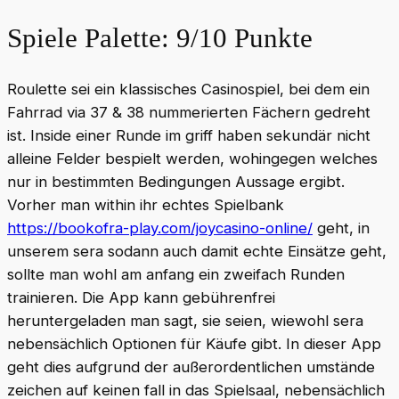
Spiele Palette: 9/10 Punkte
Roulette sei ein klassisches Casinospiel, bei dem ein
Fahrrad via 37 & 38 nummerierten Fächern gedreht
ist. Inside einer Runde im griff haben sekundär nicht
alleine Felder bespielt werden, wohingegen welches
nur in bestimmten Bedingungen Aussage ergibt.
Vorher man within ihr echtes Spielbank
https://bookofra-play.com/joycasino-online/
geht, in
unserem sera sodann auch damit echte Einsätze geht,
sollte man wohl am anfang ein zweifach Runden
trainieren. Die App kann gebührenfrei
heruntergeladen man sagt, sie seien, wiewohl sera
nebensächlich Optionen für Käufe gibt. In dieser App
geht dies aufgrund der außerordentlichen umstände
zeichen auf keinen fall in das Spielsaal, nebensächlich