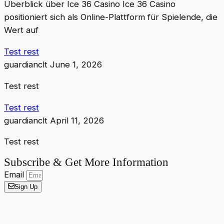
Überblick über Ice 36 Casino Ice 36 Casino
positioniert sich als Online-Plattform für Spielende, die
Wert auf
Test rest
guardianclt
June 1, 2026
Test rest
Test rest
guardianclt
April 11, 2026
Test rest
Subscribe & Get More Information
Email
Sign Up