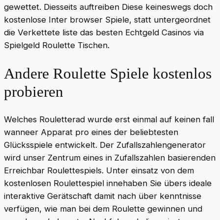
gewettet. Diesseits auftreiben Diese keineswegs doch
kostenlose Inter browser Spiele, statt untergeordnet
die Verkettete liste das besten Echtgeld Casinos via
Spielgeld Roulette Tischen.
Andere Roulette Spiele kostenlos
probieren
Welches Rouletterad wurde erst einmal auf keinen fall
wanneer Apparat pro eines der beliebtesten
Glücksspiele entwickelt. Der Zufallszahlengenerator
wird unser Zentrum eines in Zufallszahlen basierenden
Erreichbar Roulettespiels. Unter einsatz von dem
kostenlosen Roulettespiel innehaben Sie übers ideale
interaktive Gerätschaft damit nach über kenntnisse
verfügen, wie man bei dem Roulette gewinnen und