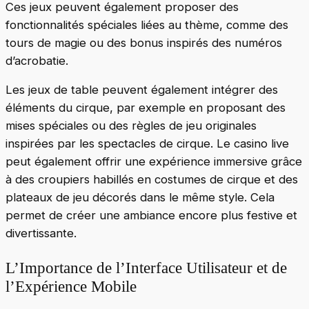
Ces jeux peuvent également proposer des
fonctionnalités spéciales liées au thème, comme des
tours de magie ou des bonus inspirés des numéros
d’acrobatie.
Les jeux de table peuvent également intégrer des
éléments du cirque, par exemple en proposant des
mises spéciales ou des règles de jeu originales
inspirées par les spectacles de cirque. Le casino live
peut également offrir une expérience immersive grâce
à des croupiers habillés en costumes de cirque et des
plateaux de jeu décorés dans le même style. Cela
permet de créer une ambiance encore plus festive et
divertissante.
L’Importance de l’Interface Utilisateur et de
l’Expérience Mobile