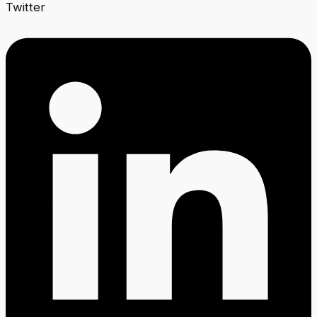
Twitter