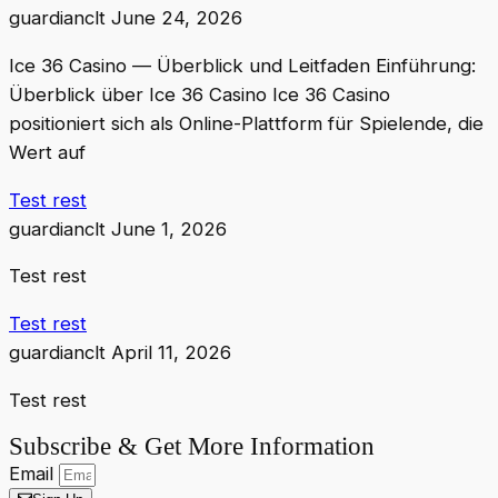
guardianclt
June 24, 2026
Ice 36 Casino — Überblick und Leitfaden Einführung:
Überblick über Ice 36 Casino Ice 36 Casino
positioniert sich als Online-Plattform für Spielende, die
Wert auf
Test rest
guardianclt
June 1, 2026
Test rest
Test rest
guardianclt
April 11, 2026
Test rest
Subscribe & Get More Information
Email