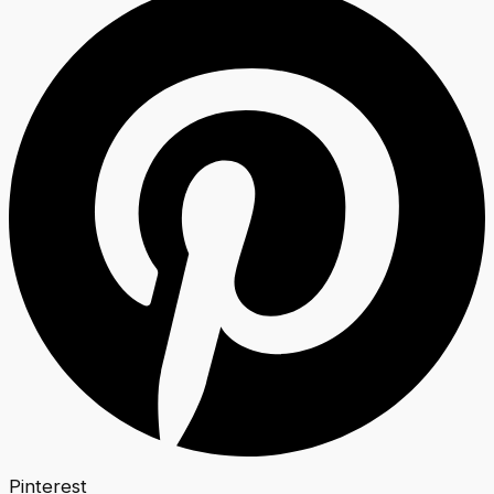
Pinterest