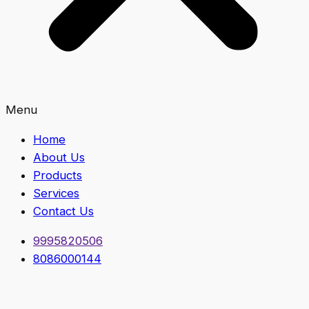
Menu
Home
About Us
Products
Services
Contact Us
9995820506
8086000144