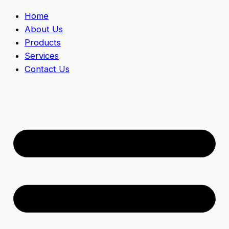
Home
About Us
Products
Services
Contact Us