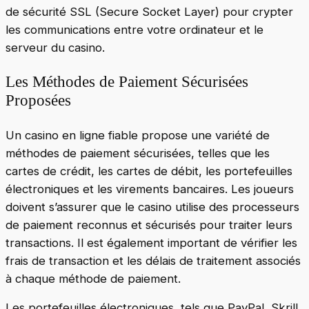
de sécurité SSL (Secure Socket Layer) pour crypter
les communications entre votre ordinateur et le
serveur du casino.
Les Méthodes de Paiement Sécurisées
Proposées
Un casino en ligne fiable propose une variété de
méthodes de paiement sécurisées, telles que les
cartes de crédit, les cartes de débit, les portefeuilles
électroniques et les virements bancaires. Les joueurs
doivent s’assurer que le casino utilise des processeurs
de paiement reconnus et sécurisés pour traiter leurs
transactions. Il est également important de vérifier les
frais de transaction et les délais de traitement associés
à chaque méthode de paiement.
Les portefeuilles électroniques, tels que PayPal, Skrill