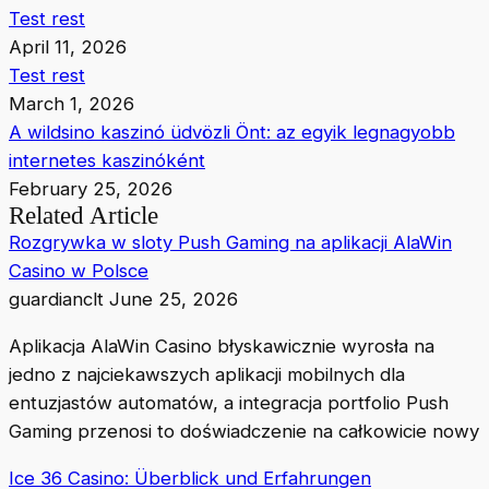
Test rest
April 11, 2026
Test rest
March 1, 2026
A wildsino kaszinó üdvözli Önt: az egyik legnagyobb
internetes kaszinóként
February 25, 2026
Related Article
Rozgrywka w sloty Push Gaming na aplikacji AlaWin
Casino w Polsce
guardianclt
June 25, 2026
Aplikacja AlaWin Casino błyskawicznie wyrosła na
jedno z najciekawszych aplikacji mobilnych dla
entuzjastów automatów, a integracja portfolio Push
Gaming przenosi to doświadczenie na całkowicie nowy
Ice 36 Casino: Überblick und Erfahrungen