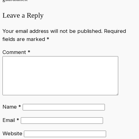
Leave a Reply
Your email address will not be published.
Required
fields are marked
*
Comment
*
Name
*
Email
*
Website