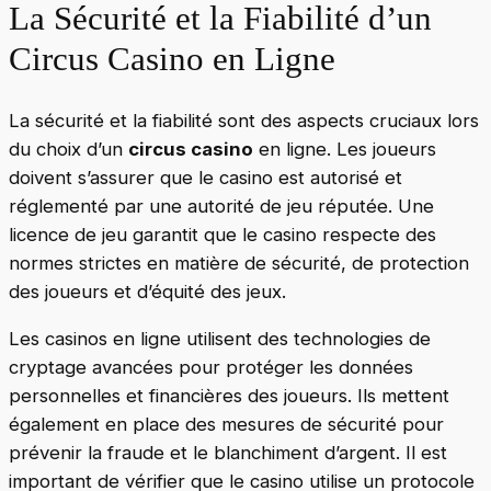
La Sécurité et la Fiabilité d’un
Circus Casino en Ligne
La sécurité et la fiabilité sont des aspects cruciaux lors
du choix d’un
circus casino
en ligne. Les joueurs
doivent s’assurer que le casino est autorisé et
réglementé par une autorité de jeu réputée. Une
licence de jeu garantit que le casino respecte des
normes strictes en matière de sécurité, de protection
des joueurs et d’équité des jeux.
Les casinos en ligne utilisent des technologies de
cryptage avancées pour protéger les données
personnelles et financières des joueurs. Ils mettent
également en place des mesures de sécurité pour
prévenir la fraude et le blanchiment d’argent. Il est
important de vérifier que le casino utilise un protocole