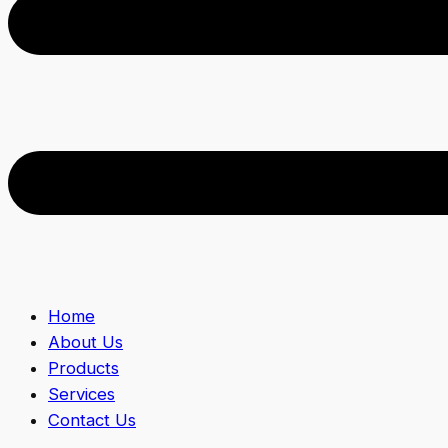
Home
About Us
Products
Services
Contact Us