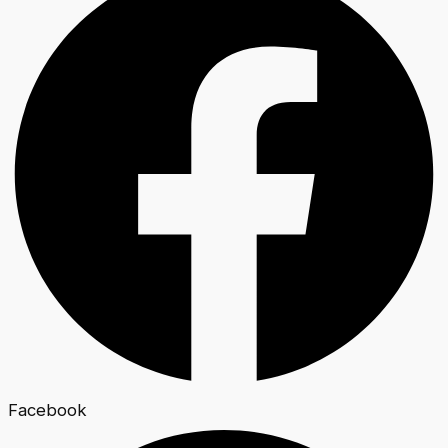
Facebook