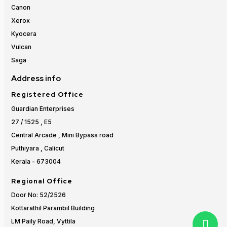
Canon
Xerox
Kyocera
Vulcan
Saga
Address info
Registered Office
Guardian Enterprises
27 / 1525 , E5
Central Arcade , Mini Bypass road
Puthiyara , Calicut
Kerala - 673004
Regional Office
Door No: 52/2526
Kottarathil Parambil Building
LM Paily Road, Vyttila