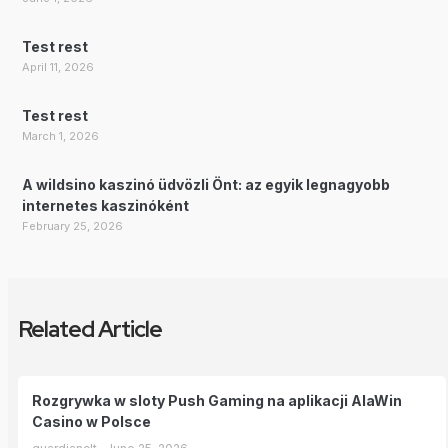
Test rest
April 11, 2026
Test rest
March 1, 2026
A wildsino kaszinó üdvözli Önt: az egyik legnagyobb
internetes kaszinóként
February 25, 2026
Related Article
Rozgrywka w sloty Push Gaming na aplikacji AlaWin
Casino w Polsce