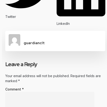
Twitter
LinkedIn
guardianclt
Leave a Reply
Your email address will not be published.
Required fields are
marked
*
Comment
*