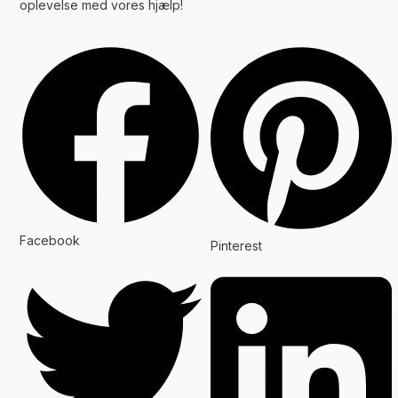
oplevelse med vores hjælp!
Facebook
Pinterest