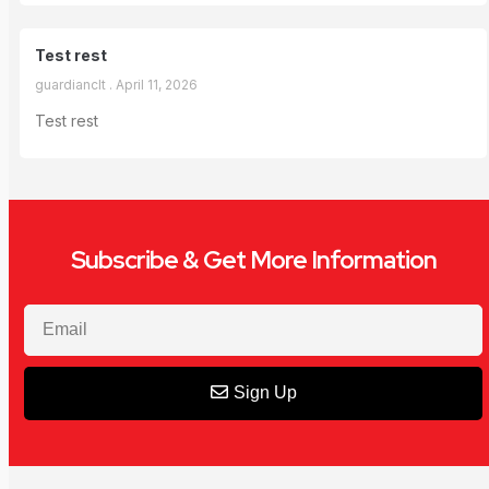
Test rest
guardianclt
April 11, 2026
Test rest
Subscribe & Get More Information
Sign Up